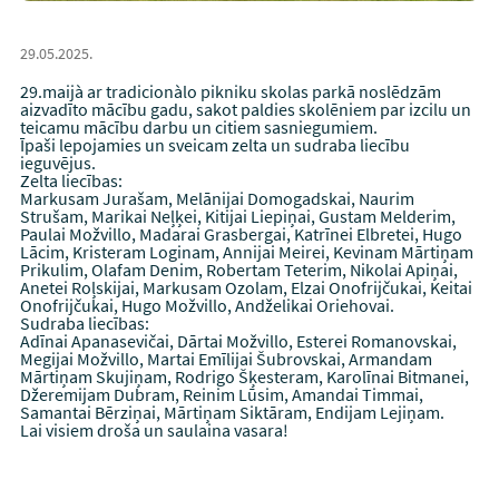
29.05.2025.
29.maijà ar tradicionàlo pikniku skolas parkā noslēdzām
aizvadīto mācību gadu, sakot paldies skolēniem par izcilu un
teicamu mācību darbu un citiem sasniegumiem.
Īpaši lepojamies un sveicam zelta un sudraba liecību
ieguvējus.
Zelta liecības:
Markusam Jurašam, Melānijai Domogadskai, Naurim
Strušam, Marikai Neļķei, Kitijai Liepiņai, Gustam Melderim,
Paulai Možvillo, Madarai Grasbergai, Katrīnei Elbretei, Hugo
Lācim, Kristeram Loginam, Annijai Meirei, Kevinam Mārtiņam
Prikulim, Olafam Denim, Robertam Teterim, Nikolai Apiņai,
Anetei Roļskijai, Markusam Ozolam, Elzai Onofrijčukai, Keitai
Onofrijčukai, Hugo Možvillo, Andželikai Oriehovai.
Sudraba liecības:
Adīnai Apanasevičai, Dārtai Možvillo, Esterei Romanovskai,
Megijai Možvillo, Martai Emīlijai Šubrovskai, Armandam
Mārtiņam Skujiņam, Rodrigo Šķesteram, Karolīnai Bitmanei,
Džeremijam Dubram, Reinim Lūsim, Amandai Timmai,
Samantai Bērziņai, Mārtiņam Siktāram, Endijam Lejiņam.
Lai visiem droša un saulaina vasara!