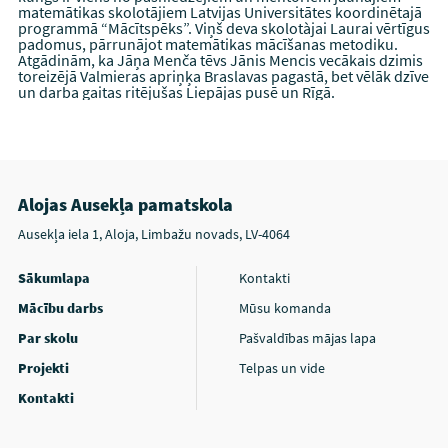
matemātikas skolotājiem Latvijas Universitātes koordinētajā
programmā “Mācītspēks”. Viņš deva skolotàjai Laurai vērtīgus
padomus, pārrunājot matemātikas mācīšanas metodiku.
Atgādinām, ka Jāņa Menča tēvs Jānis Mencis vecākais dzimis
toreizējā Valmieras apriņķa Braslavas pagastā, bet vēlāk dzīve
un darba gaitas ritējušas Liepājas pusē un Rīgā.
Alojas Ausekļa pamatskola
Ausekļa iela 1, Aloja, Limbažu novads, LV-4064
Sākumlapa
Kontakti
Mācību darbs
Mūsu komanda
Par skolu
Pašvaldības mājas lapa
Projekti
Telpas un vide
Kontakti