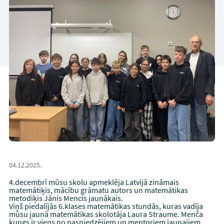
04.12.2025.
4.decembrī mūsu skolu apmeklēja Latvijā zināmais
matemātiķis, mācību grāmatu autors un matemātikas
metodiķis Jānis Mencis jaunākais.
Viņš piedalījās 6.klases matemātikas stundās, kuras vadīja
mūsu jaunā matemātikas skolotāja Laura Straume. Menča
kungs ir viens no pasniedzējiem un mentoriem jaunajiem