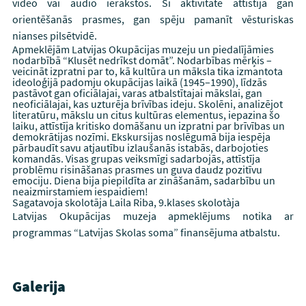
video vai audio ierakstos. Šī aktivitāte attīstīja gan
orientēšanās prasmes, gan spēju pamanīt vēsturiskas
nianses pilsētvidē.
Apmeklējām Latvijas Okupācijas muzeju un piedalījāmies
nodarbībā “Klusēt nedrīkst domāt”. Nodarbības mērķis –
veicināt izpratni par to, kā kultūra un māksla tika izmantota
ideoloģijā padomju okupācijas laikā (1945–1990), līdzās
pastāvot gan oficiālajai, varas atbalstītajai mākslai, gan
neoficiālajai, kas uzturēja brīvības ideju. Skolēni, analizējot
literatūru, mākslu un citus kultūras elementus, iepazina šo
laiku, attīstīja kritisko domāšanu un izpratni par brīvības un
demokrātijas nozīmi. Ekskursijas noslēgumā bija iespēja
pārbaudīt savu atjautību izlaušanās istabās, darbojoties
komandās. Visas grupas veiksmīgi sadarbojās, attīstīja
problēmu risināšanas prasmes un guva daudz pozitīvu
emociju. Diena bija piepildīta ar zināšanām, sadarbību un
neaizmirstamiem iespaidiem!
Sagatavoja skolotāja Laila Riba, 9.klases skolotàja
Latvijas Okupācijas muzeja apmeklējums notika ar
programmas “Latvijas Skolas soma” finansējuma atbalstu.
Galerija