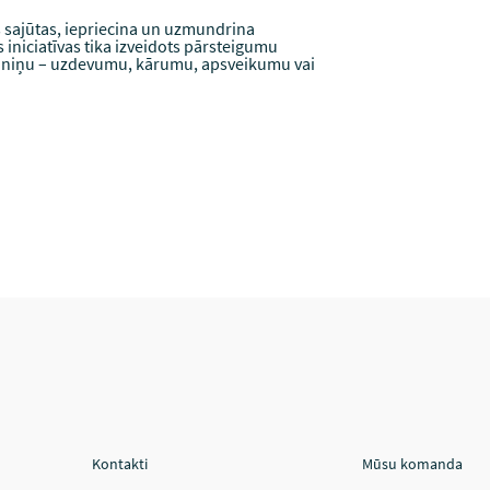
as sajūtas, iepriecina un uzmundrina
iniciatīvas tika izveidots pārsteigumu
dāvaniņu – uzdevumu, kārumu, apsveikumu vai
Kontakti
Mūsu komanda