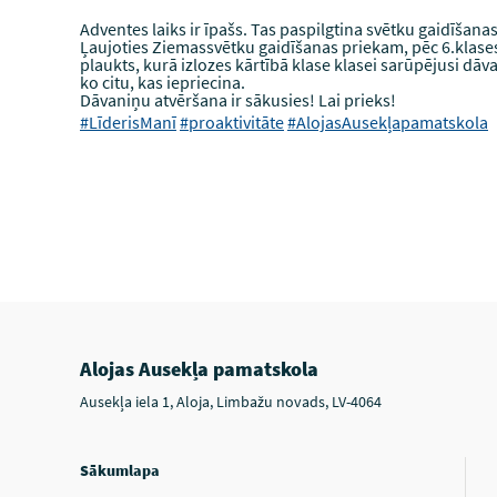
Adventes laiks ir īpašs. Tas paspilgtina svētku gaidīšan
Ļaujoties Ziemassvētku gaidīšanas priekam, pēc 6.klases 
plaukts, kurā izlozes kārtībā klase klasei sarūpējusi 
ko citu, kas iepriecina.
Dāvaniņu atvēršana ir sākusies! Lai prieks!
#LīderisManī
#proaktivitāte
#AlojasAusekļapamatskola
Alojas Ausekļa pamatskola
Ausekļa iela 1, Aloja, Limbažu novads, LV-4064
Sākumlapa