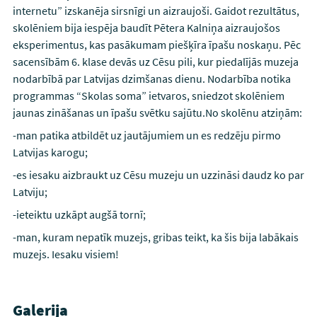
internetu” izskanēja sirsnīgi un aizraujoši. Gaidot rezultātus,
skolēniem bija iespēja baudīt Pētera Kalniņa aizraujošos
eksperimentus, kas pasākumam piešķīra īpašu noskaņu. Pēc
sacensībām 6. klase devās uz Cēsu pili, kur piedalījās muzeja
nodarbībā par Latvijas dzimšanas dienu. Nodarbība notika
programmas “Skolas soma” ietvaros, sniedzot skolēniem
jaunas zināšanas un īpašu svētku sajūtu.No skolēnu atziņām:
-man patika atbildēt uz jautājumiem un es redzēju pirmo
Latvijas karogu;
-es iesaku aizbraukt uz Cēsu muzeju un uzzināsi daudz ko par
Latviju;
-ieteiktu uzkāpt augšā tornī;
-man, kuram nepatīk muzejs, gribas teikt, ka šis bija labākais
muzejs. Iesaku visiem!
Galerija