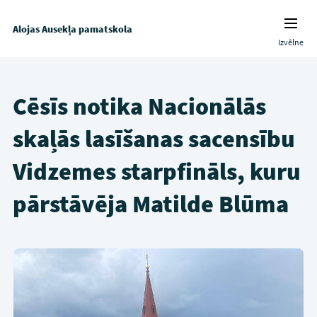
Alojas Ausekļa pamatskola
Izvēlne
Cēsīs notika Nacionālās
skaļās lasīšanas sacensību
Vidzemes starpfināls, kuru
pārstāvēja Matilde Blūma