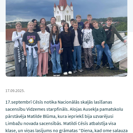
17.09.2025.
17.septembrī Cēsīs notika Nacionālās skaļās lasīšanas
sacensību Vidzemes starpfināls. Alojas Ausekļa pamatskolu
pārstāvēja Matilde Blūma, kura iepriekš bija uzvarējusi
Limbažu novada sacensībās. Matildi Cēsīs atbalstīja visa
klase, un viņas lasījums no grāmatas “Diena, kad ome salauza