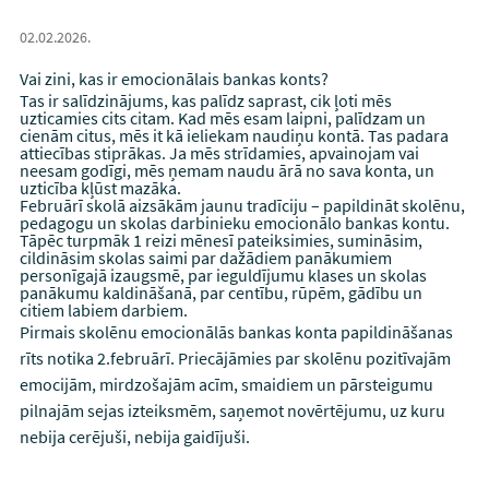
02.02.2026.
Vai zini, kas ir emocionālais bankas konts?
Tas ir salīdzinājums, kas palīdz saprast, cik ļoti mēs
uzticamies cits citam. Kad mēs esam laipni, palīdzam un
cienām citus, mēs it kā ieliekam naudiņu kontā. Tas padara
attiecības stiprākas. Ja mēs strīdamies, apvainojam vai
neesam godīgi, mēs ņemam naudu ārā no sava konta, un
uzticība kļūst mazāka.
Februārī skolā aizsākām jaunu tradīciju – papildināt skolēnu,
pedagogu un skolas darbinieku emocionālo bankas kontu.
Tāpēc turpmāk 1 reizi mēnesī pateiksimies, sumināsim,
cildināsim skolas saimi par dažādiem panākumiem
personīgajā izaugsmē, par ieguldījumu klases un skolas
panākumu kaldināšanā, par centību, rūpēm, gādību un
citiem labiem darbiem.
Pirmais skolēnu emocionālās bankas konta papildināšanas
rīts notika 2.februārī. Priecājāmies par skolēnu pozitīvajām
emocijām, mirdzošajām acīm, smaidiem un pārsteigumu
pilnajām sejas izteiksmēm, saņemot novērtējumu, uz kuru
nebija cerējuši, nebija gaidījuši.