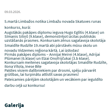
09.03.2026.
5.martā Limbažos notika Limbažu novada Skatuves runas
konkurss, kurā:
Augstākās pakāpes diplomu ieguva Hugo Eglītis (4.klase) un
Sīmanis Siliņš (9.klase), demonstrējot izcilas publiskās
uzstāšanās prasmes. Konkursam zēnus sagatavoja skolotàja
Smaidīte Rudzīte
19.martā abi pārstàvēs mūsu skolu un
novadu Vidzemes reģiona kārtà. Lai izdodas!
Pirmās pakāpes diploms – Annijai Meirei (4.klase), Adrijai
Plūmanei (6.klase) un Elzai Onofrijčukai (3.b klase).
Konkursam meitenes sagatavoja skolotājas Smaidīte Rudzīte,
Ilona Vītola, Inese Bite
Paldies visiem dalībniekiem par drosmi, spēju pārvarēt
grūtības, lai turpinātu attīstīt savas prasmes!
Pateicamies pārējām skolotājām un vecākiem par ieguldīto
darbu ceļā uz konkursu!
Galerija