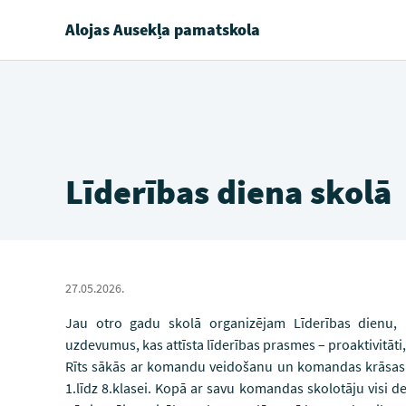
Alojas Ausekļa pamatskola
Līderības diena skolā
27.05.2026.
Jau otro gadu skolā organizējam Līderības dienu, k
uzdevumus, kas attīsta līderības prasmes – proaktivitāt
Rīts sākās ar komandu veidošanu un komandas krāsas 
1.līdz 8.klasei. Kopā ar savu komandas skolotāju visi d