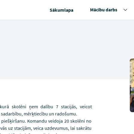
Mācību darbs
Sākumlapa
urā skolēni ņem dalību 7 stacijās, veicot
i, sadarbību, mērķtiecību un radošumu.
piešķiršanu. Komandu veidoja 20 skolēni no
evās uz stacijām, veica uzdevumus, lai sakrātu