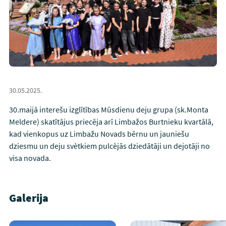
30.05.2025.
30.maijā interešu izglītības Mūsdienu deju grupa (sk.Monta
Meldere) skatītājus priecēja arī Limbažos Burtnieku kvartālā,
kad vienkopus uz
Limbažu Novads
bērnu un jauniešu
dziesmu un deju svètkiem pulcèjās dziedātāji un dejotāji no
visa novada.
Galerija