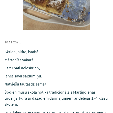
10.11.2025.
Skrien, bitīte, istabā
Mārtenīša vakarā;
Ja tu pati neieskrien,
Ienes savu saldumiņu.
/latviešu tautasdziesma/
Šodien mūsu skolā notika tradicionàlais Mārtiņdienas
tirdziņš, kurā ar dažādiem darinājumiem andelējās 1.-4.klašu
skolēni.
Iegādāties varēja gardus kārumus, atspirdzinošus dzērienus,