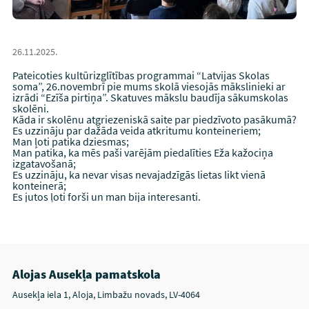
26.11.2025.
Pateicoties kultūrizglītības programmai “Latvijas Skolas
soma”, 26.novembrī pie mums skolā viesojās mākslinieki ar
izrādi “Ezīša pirtiņa”. Skatuves mākslu baudīja sākumskolas
skolēni.
Kāda ir skolēnu atgriezeniskā saite par piedzīvoto pasākumā?
Es uzzināju par dažāda veida atkritumu konteineriem;
Man ļoti patika dziesmas;
Man patika, ka mēs paši varējām piedalīties Eža kažociņa
izgatavošanā;
Es uzzināju, ka nevar visas nevajadzīgās lietas likt vienā
konteinerā;
Es jutos ļoti forši un man bija interesanti.
Alojas Ausekļa pamatskola
Ausekļa iela 1, Aloja, Limbažu novads, LV-4064