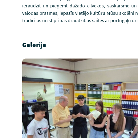
ieraudzīt un pieņemt dažādo cilvēkos, saskarsmē un 
valodas prasmes, iepazīs vietējo kultūru.Mūsu skolēni 
tradīcijas un stiprinās draudzības saites ar portugāļu d
Galerija