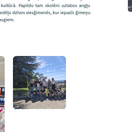
kultūrā. Papildu tam skolēni uzlabos angļu
nedēļu dzīvos viesģimenēs, kur iepazīs ģimeņu
raugiem.