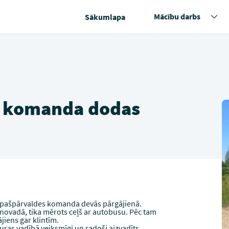
Mācību darbs
Sākumlapa
s komanda dodas
 pašpārvaldes komanda devās pārgājienā.
novadā, tika mērots ceļš ar autobusu. Pēc tam
jiens gar klintīm.
uras vadībā veiksmīgi un radoši aizvadīts