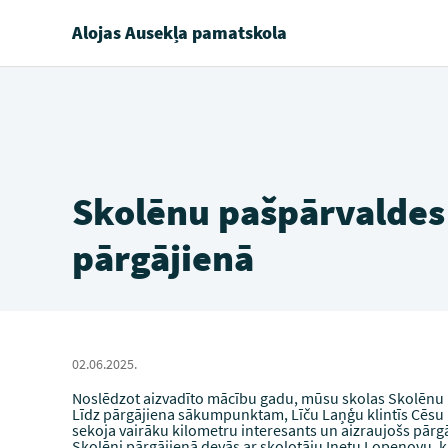
Alojas Ausekļa pamatskola
Skolēnu pašpārvalde
pārgājienā
02.06.2025.
Noslēdzot aizvadīto mācību gadu, mūsu skolas Skolēnu
Līdz pārgājiena sākumpunktam, Līču Laņģu klintīs Cēsu 
sekoja vairāku kilometru interesants un aizraujošs pārgā
Skolēni pārgājienā devās ar skolotāju Inetu Lopenovu, k