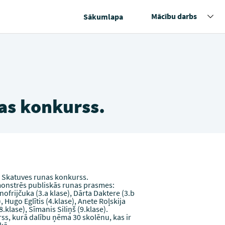
Mācību darbs
Sākumlapa
as konkurss.
 Skatuves runas konkurss.
monstrēs publiskās runas prasmes:
Onofrijčuka (3.a klase), Dārta Daktere (3.b
, Hugo Eglītis (4.klase), Anete Roļskija
8.klase), Sīmanis Siliņš (9.klase).
ss, kurā dalību ņēma 30 skolēnu, kas ir