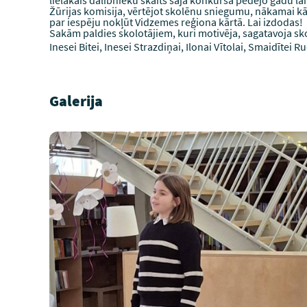
lielākais dalībnieku skaits šajā konkursā pēdējo gadu lai
Žūrijas komisija, vērtējot skolēnu sniegumu, nākamai kārt
par iespēju nokļūt Vidzemes reģiona kārtā. Lai izdodas!
Sakām paldies skolotājiem, kuri motivēja, sagatavoja sko
Inesei Bitei, Inesei Strazdiņai, Ilonai Vītolai, Smaidītei Ru
Galerija