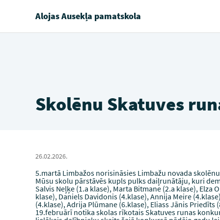
Alojas Ausekļa pamatskola
Skolēnu Skatuves run
26.02.2026.
5.martā Limbažos norisināsies Limbažu novada skolēnu
Mūsu skolu pārstāvēs kupls pulks daiļrunātāju, kuri de
Salvis Neļķe (1.a klase), Marta Bitmane (2.a klase), Elza 
klase), Daniels Davidonis (4.klase), Annija Meire (4.klase)
(4.klase), Adrija Plūmane (6.klase), Eliass Jānis Priedīts (
19.februārī notika skolas rīkotais Skatuves runas konkur