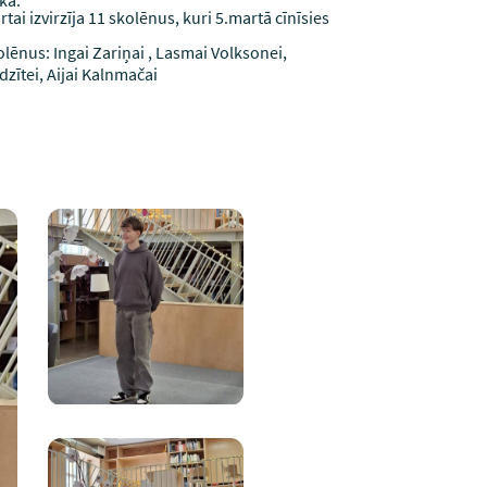
kā.
ai izvirzīja 11 skolēnus, kuri 5.martā cīnīsies
lēnus: Ingai Zariņai , Lasmai Volksonei,
dzītei, Aijai
Kalnmača
i