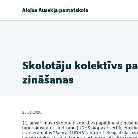
Alojas Ausekļa pamatskola
Skolotāju kolektīvs pa
zināšanas
26.01.2026.
21.janvārī mūsu skolotāju kolektīvs papildināja zināšan
hiperaktivitàtes sindromu (UDHS) kopā ar sertificētu klī
ir arī gràmatas “Saprast UDHS” autore. Lekcijā dziļāk 
guvām praktiskus ieteikumus darbam un atbalsta snieg