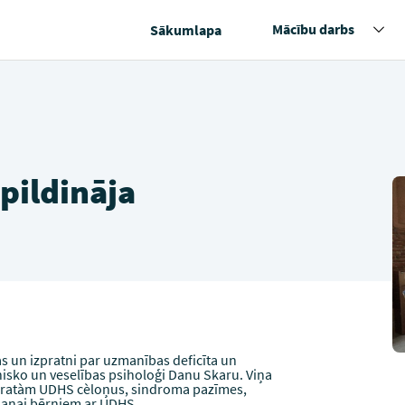
Mācību darbs
Sākumlapa
pildināja
as un izpratni par uzmanības deficīta un
nisko un veselības psiholoģi Danu Skaru. Viņa
izpratàm UDHS cèloņus, sindroma pazīmes,
šanai bērniem ar UDHS.