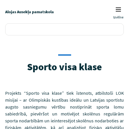
Alojas Ausekļa pamatskola
Izvēlne
Sporto visa klase
Projekts “Sporto visa klase” tiek īstenots, atbilstoši LOK
misijai – ar Olimpiskās kustības ideālu un Latvijas sportistu
augsto sasniegumu vērtību nostiprināt sporta lomu
sabiedrībā, pievēršot un motivējot skolēnus regulārām
sporta nodarbībām un ieinteresējot skolēnus nodarboties ar
fiziskām aktivitātēm, kā arī analizējot fizisko aktivitāšu