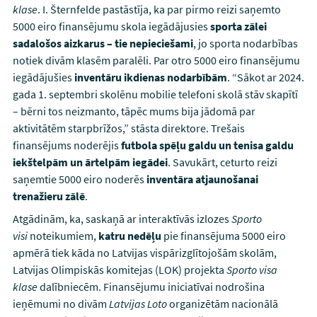
klase
. I. Šternfelde pastāstīja, ka par pirmo reizi saņemto
5000 eiro finansējumu skola iegādājusies
sporta zālei
sadalošos aizkarus – tie nepieciešami
, jo sporta nodarbības
notiek divām klasēm paralēli. Par otro 5000 eiro finansējumu
iegādājušies
inventāru ikdienas nodarbībām
. “Sākot ar 2024.
gada 1. septembri skolēnu mobilie telefoni skolā stāv skapītī
– bērni tos neizmanto, tāpēc mums bija jādomā par
aktivitātēm starpbrīžos,” stāsta direktore. Trešais
finansējums noderējis
futbola spēļu galdu un tenisa galdu
iekštelpām un ārtelpām iegādei
. Savukārt, ceturto reizi
saņemtie 5000 eiro noderēs
inventāra atjaunošanai
trenažieru zālē
.
Atgādinām, ka, saskaņā ar interaktīvās izlozes
Sporto
visi
noteikumiem,
katru nedēļu
pie finansējuma 5000 eiro
apmērā tiek kāda no Latvijas vispārizglītojošām skolām,
Latvijas Olimpiskās komitejas (LOK) projekta
Sporto visa
klase
dalībniecēm. Finansējumu iniciatīvai nodrošina
ieņēmumi no divām
Latvijas Loto
organizētām nacionālā