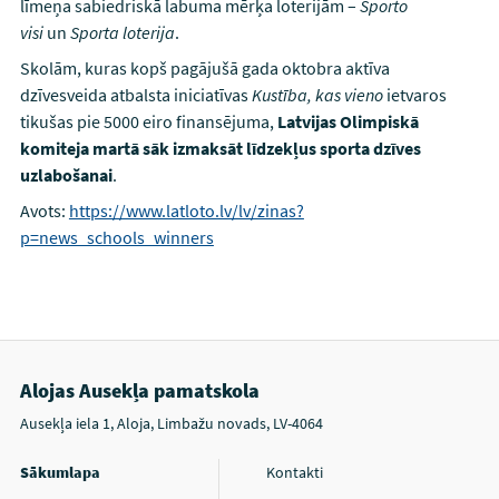
līmeņa sabiedriskā labuma mērķa loterijām –
Sporto
visi
un
Sporta loterija
.
Skolām, kuras kopš pagājušā gada oktobra aktīva
dzīvesveida atbalsta iniciatīvas
Kustība, kas vieno
ietvaros
tikušas pie 5000 eiro finansējuma,
Latvijas Olimpiskā
komiteja martā sāk izmaksāt līdzekļus sporta dzīves
uzlabošanai
.
Avots:
https://www.latloto.lv/lv/zinas?
p=news_schools_winners
Alojas Ausekļa pamatskola
Ausekļa iela 1, Aloja, Limbažu novads, LV-4064
Sākumlapa
Kontakti