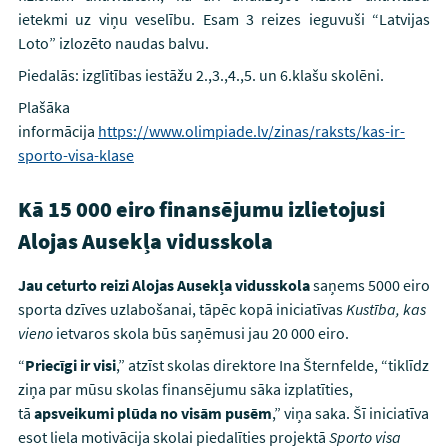
ietekmi uz viņu veselību. Esam 3 reizes ieguvuši “Latvijas
Loto” izlozēto naudas balvu.
Piedalās: izglītības iestāžu 2.,3.,4.,5. un 6.klašu skolēni.
Plašāka
informācija
https://www.olimpiade.lv/zinas/raksts/kas-ir-
sporto-visa-klase
Kā 15 000 eiro finansējumu izlietojusi
Alojas Ausekļa vidusskola
Jau ceturto reizi Alojas Ausekļa vidusskola
saņems 5000 eiro
sporta dzīves uzlabošanai, tāpēc kopā iniciatīvas
Kustība, kas
vieno
ietvaros skola būs saņēmusi jau 20 000 eiro.
“
Priecīgi ir visi
,” atzīst skolas direktore Ina Šternfelde, “tiklīdz
ziņa par mūsu skolas finansējumu sāka izplatīties,
tā
apsveikumi plūda no visām pusēm
,” viņa saka. Šī iniciatīva
esot liela motivācija skolai piedalīties projektā
Sporto visa