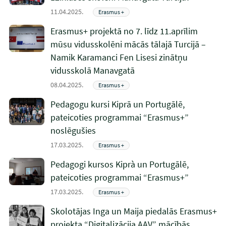
11.04.2025.
Erasmus +
Erasmus+ projektā no 7. līdz 11.aprīlim
mūsu vidusskolēni mācās tālajā Turcijā –
Namik Karamanci Fen Lisesi zinātņu
vidusskolā Manavgatā
08.04.2025.
Erasmus +
Pedagogu kursi Kiprā un Portugālē,
pateicoties programmai “Erasmus+”
noslēgušies
17.03.2025.
Erasmus +
Pedagogi kursos Kiprà un Portugālē,
pateicoties programmai “Erasmus+”
17.03.2025.
Erasmus +
Skolotājas Inga un Maija piedalās Erasmus+
projekta “Digitalizācija AAV” mācībās