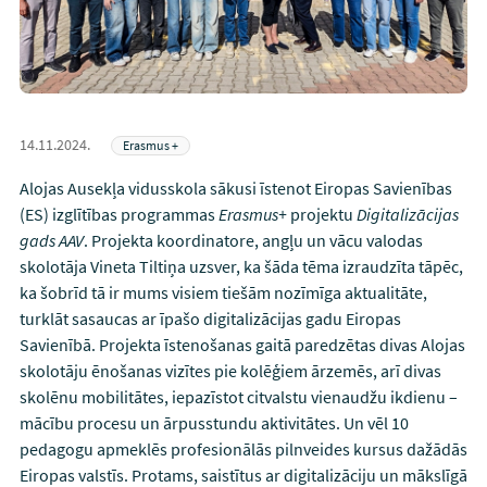
14.11.2024.
Erasmus +
Alojas Ausekļa vidusskola sākusi īstenot Eiropas Savienības
(ES) izglītības programmas
Erasmus+
projektu
Digitalizācijas
gads AAV
. Projekta koordinatore, angļu un vācu valodas
skolotāja Vineta Tiltiņa uzsver, ka šāda tēma izraudzīta tāpēc,
ka šobrīd tā ir mums visiem tiešām nozīmīga aktualitāte,
turklāt sasaucas ar īpašo digitalizācijas gadu Eiropas
Savienībā. Projekta īstenošanas gaitā paredzētas divas Alojas
skolotāju ēnošanas vizītes pie kolēģiem ārzemēs, arī divas
skolēnu mobilitātes, iepazīstot citvalstu vienaudžu ikdienu –
mācību procesu un ārpusstundu aktivitātes. Un vēl 10
pedagogu apmeklēs profesionālās pilnveides kursus dažādās
Eiropas valstīs. Protams, saistītus ar digitalizāciju un mākslīgā