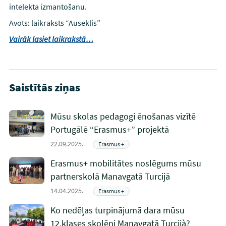
intelekta izmantošanu.
Avots: laikraksts “Auseklis”
Vairāk lasiet laikrakstā…
Saistītās ziņas
Mūsu skolas pedagogi ēnošanas vizītē
Portugālē “Erasmus+” projektā
22.09.2025.
Erasmus +
Erasmus+ mobilitātes noslēgums mūsu
partnerskolā Manavgatā Turcijā
14.04.2025.
Erasmus +
Ko nedēļas turpinājumā dara mūsu
12.klases skolēni Manavgatā Turcijà?