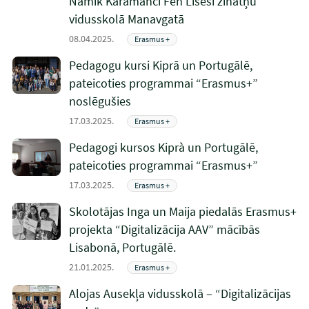
Namik Karamanci Fen Lisesi zinātņu
vidusskolā Manavgatā
08.04.2025.
Erasmus +
Pedagogu kursi Kiprā un Portugālē,
pateicoties programmai “Erasmus+”
noslēgušies
17.03.2025.
Erasmus +
Pedagogi kursos Kiprà un Portugālē,
pateicoties programmai “Erasmus+”
17.03.2025.
Erasmus +
Skolotājas Inga un Maija piedalās Erasmus+
projekta “Digitalizācija AAV” mācībās
Lisabonā, Portugālē.
21.01.2025.
Erasmus +
Alojas Ausekļa vidusskolā – “Digitalizācijas