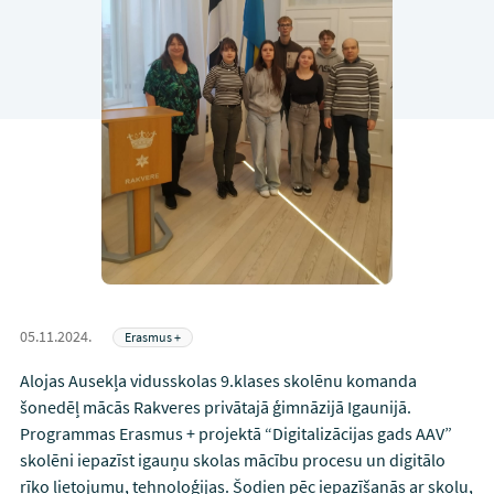
05.11.2024.
Erasmus +
Alojas Ausekļa vidusskolas 9.klases skolēnu komanda
šonedēļ mācās Rakveres privātajā ģimnāzijā Igaunijā.
Programmas Erasmus + projektā “Digitalizācijas gads AAV”
skolēni iepazīst igauņu skolas mācību procesu un digitālo
rīko lietojumu, tehnoloģijas. Šodien pēc iepazīšanās ar skolu,