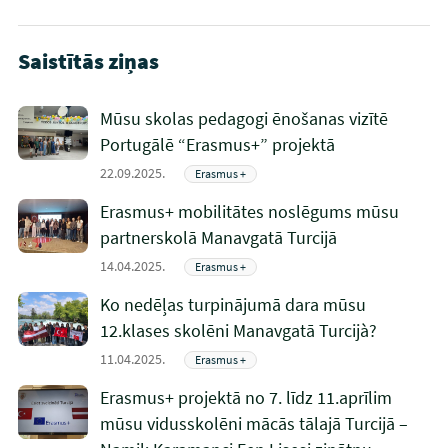
Saistītās ziņas
Mūsu skolas pedagogi ēnošanas vizītē
Portugālē “Erasmus+” projektā
22.09.2025.
Erasmus +
Erasmus+ mobilitātes noslēgums mūsu
partnerskolā Manavgatā Turcijā
14.04.2025.
Erasmus +
Ko nedēļas turpinājumā dara mūsu
12.klases skolēni Manavgatā Turcijà?
11.04.2025.
Erasmus +
Erasmus+ projektā no 7. līdz 11.aprīlim
mūsu vidusskolēni mācās tālajā Turcijā –