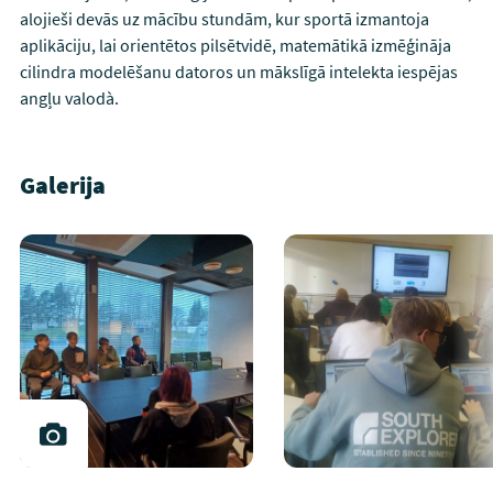
alojieši devās uz mācību stundām, kur sportā izmantoja
aplikāciju, lai orientētos pilsētvidē, matemātikā izmēģināja
cilindra modelēšanu datoros un mākslīgā intelekta iespējas
angļu valodà.
Galerija