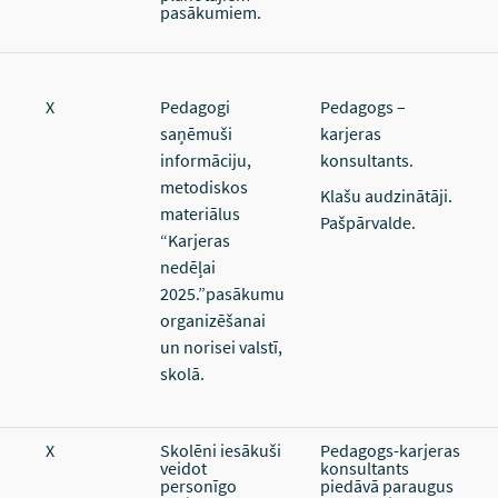
pasākumiem.
X
Pedagogi
Pedagogs –
saņēmuši
karjeras
informāciju,
konsultants.
metodiskos
Klašu audzinātāji.
materiālus
Pašpārvalde.
“Karjeras
nedēļai
2025.”pasākumu
organizēšanai
un norisei valstī,
skolā.
X
Skolēni iesākuši
Pedagogs-karjeras
veidot
konsultants
personīgo
piedāvā paraugus