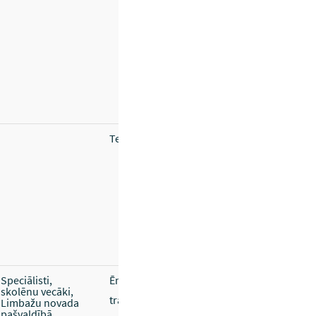
Telpas, projektors, dators.
Speciālisti,
Ēnošanas izdales materiāli,
skolēnu vecāki,
transports.
Limbažu novada
pašvaldībā