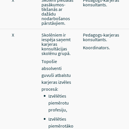
X
Skolēni piedalās
Pedagogs-karjeras
pasākumos-
konsultants.
tikšanās ar
dažādu
nodarbošanos
pārstāvjiem.
X
Skolēniem ir
Pedagogs-karjeras
iespēja saņemt
konsultants.
karjeras
Koordinators.
konsultācijas
skolēnu grupā.
Topošie
absolventi
guvuši atbalstu
karjeras izvēles
procesā:
Izvēlēties
piemērotu
profesiju,
Izvēlēties
piemērotāko