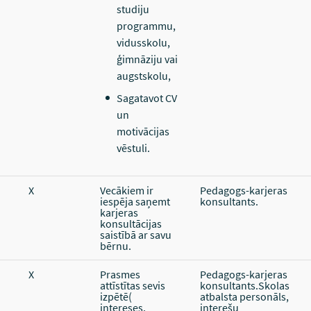
studiju
programmu,
vidusskolu,
ģimnāziju vai
augstskolu,
Sagatavot CV
un
motivācijas
vēstuli.
X
Vecākiem ir
Pedagogs-karjeras
iespēja saņemt
konsultants.
karjeras
konsultācijas
saistībā ar savu
bērnu.
X
Prasmes
Pedagogs-karjeras
attīstītas sevis
konsultants.Skolas
izpētē(
atbalsta personāls,
intereses,
interešu