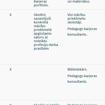
Karjeras
un materiālus.
portfolio.
X
Skolēni
Visi mācību
sasaistījuši
priekšmetu
konkrētā
skolotāji.
mācību
Pedagogs-karjeras
priekšmetā
apgūstamo
konsultants .
saturu ar
noteiktu
profesiju darba
prasībām
X
Bibliotekārs.
Pedagogs-karjeras
konsultants.