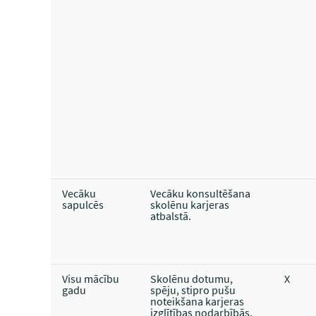
Vecāku
Vecāku konsultēšana
sapulcēs
skolēnu karjeras
atbalstā.
Visu mācību
Skolēnu dotumu,
X
gadu
spēju, stipro pušu
noteikšana karjeras
izglītības nodarbībās,