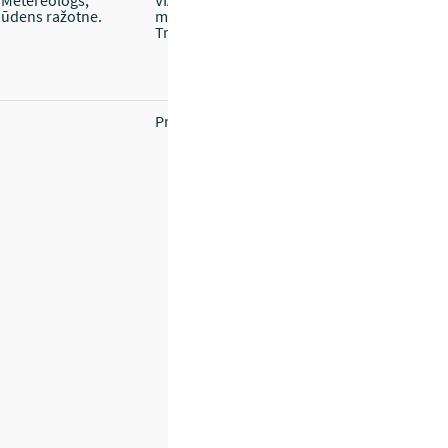
Metereologs,
VIAA mājas lapa, prezentācijas,
ūdens ražotne.
metodiskie materiāli. Tikšanās telpas.
Transports.
Prezenti.