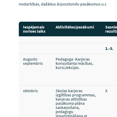
nodarbības, dažādus ārpusstundu pasākumus u.c
Iespējamais
Aktivitātes/pasākumi
Sasni
norises laiks
rezult
1.-3.
Augusts-
Pedagoga -Karjeras
septembris
konsultanta mācības,
kursi,lekcijas.
oktobris
Skolas karjeras
X
izglītības programmas,
karjeras attīstības
pasākuma plāna
saskaņošana,
pedagogu
iepazīstināšana ar