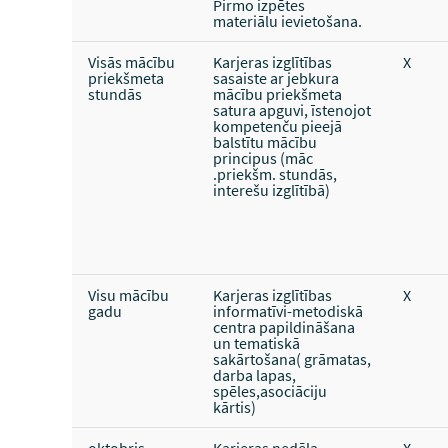
Pirmo izpētes
materiālu ievietošana.
Visās mācību
Karjeras izglītības
X
priekšmeta
sasaiste ar jebkura
stundās
mācību priekšmeta
satura apguvi, īstenojot
kompetenču pieejā
balstītu mācību
principus (māc
.priekšm. stundās,
interešu izglītībā)
Visu mācību
Karjeras izglītības
X
gadu
informatīvi-metodiskā
centra papildināšana
un tematiskā
sakārtošana( grāmatas,
darba lapas,
spēles,asociāciju
kārtis)