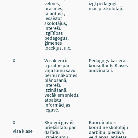
vēlmes,
izgl.pedagogi,
prasmes,
māc.pr.skolotāji.
talantus) ,
iesaistot
skolotājus,
interešu
izglītības
pedagogus,
ģimenes
locekļus, u.c.
X
Vecākiem ir
Pedagogs-karjeras
izpratne par
konsultants.Klases
viņu lomu savu
audzinātāji.
bērnu nākotnes
plānošanā,
interešu
izzināšanā.
Vecākiem sniedz
atbalstu
informācijas
ieguvē.
X
Skolēni guvuši
Koordinators
priekšstatu par
koordinē skolotāju
Visa klase
dažādu
darbību, piedāvā
uzņēmumu
veidlapas, anketas,