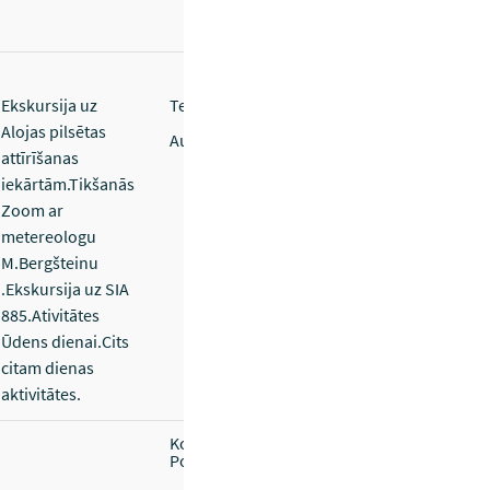
Ekskursija uz
Telpas.
Alojas pilsētas
Autobuss.
attīrīšanas
iekārtām.Tikšanās
Zoom ar
metereologu
M.Bergšteinu
.Ekskursija uz SIA
885.Ativitātes
Ūdens dienai.Cits
citam dienas
aktivitātes.
Kopēšana-datortehnikas resursi.
Portfolio mapes, apploksnes.