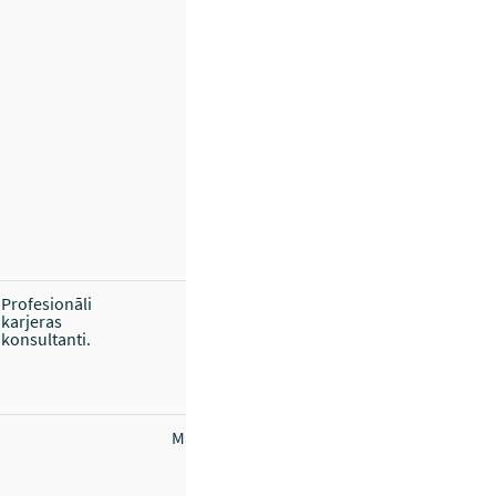
Profesionāli
karjeras
konsultanti.
Materiāli kopēti.Datortehnika.