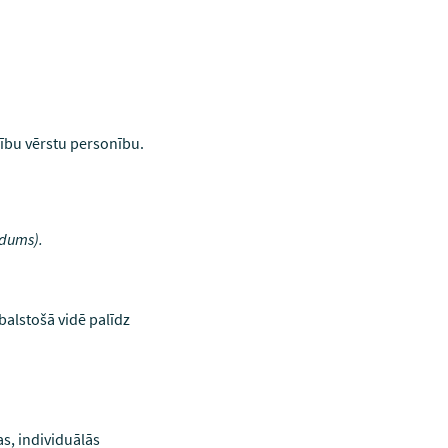
bību vērstu personību.
adums).
balstošā vidē palīdz
s, individuālās