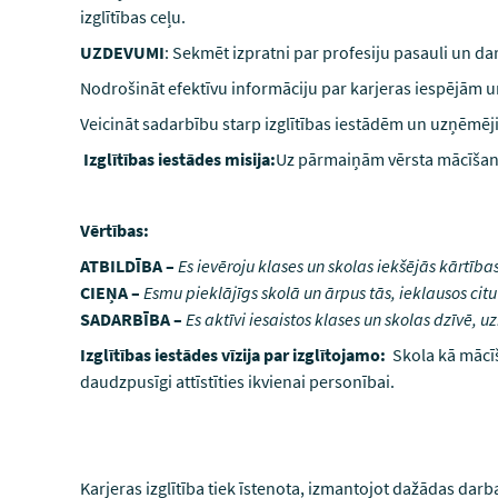
izglītības ceļu.
UZDEVUMI
: Sekmēt izpratni par profesiju pasauli un da
Nodrošināt efektīvu informāciju par karjeras iespējām 
Veicināt sadarbību starp izglītības iestādēm un uzņēmēj
Izglītības iestādes misija:
Uz pārmaiņām vērsta mācīšanās 
Vērtības:
ATBILDĪBA –
Es ievēroju klases un skolas iekšējās kārtī
CIEŅA –
Esmu pieklājīgs skolā un ārpus tās, ieklausos cit
SADARBĪBA –
Es aktīvi iesaistos klases un skolas dzīvē, 
Izglītības iestādes vīzija par izglītojamo:
Skola kā mācīš
daudzpusīgi attīstīties ikvienai personībai.
Karjeras izglītība tiek īstenota, izmantojot dažādas da