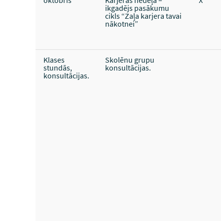
oktobris
Karjeras nedēļa –
X
ikgadējs pasākumu
cikls “Zaļa karjera tavai
nākotnei”
Klases
Skolēnu grupu
stundās,
konsultācijas.
konsultācijas.