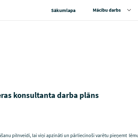
Mācību darbs
Sākumlapa
eras konsultanta darba plāns
šanu pilnveidi, lai viņi apzināti un pārliecinoši varētu pieņemt lē