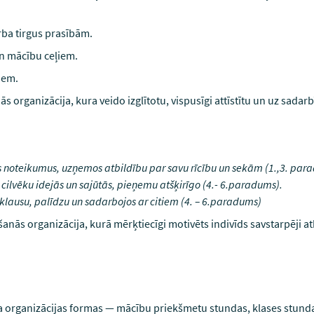
rba tirgus prasībām.
un mācību ceļiem.
iem.
organizācija, kura veido izglītotu, vispusīgi attīstītu un uz sadar
bas noteikumus, uzņemos atbildību par savu rīcību un sekām (1.,3. par
u cilvēku idejās un sajūtās, pieņemu atšķirīgo (4.- 6.paradums).
uzklausu, palīdzu un sadarbojos ar citiem (4. – 6.paradums)
anās organizācija, kurā mērķtiecīgi motivēts indivīds savstarpēji at
rba organizācijas formas — mācību priekšmetu stundas, klases stunda