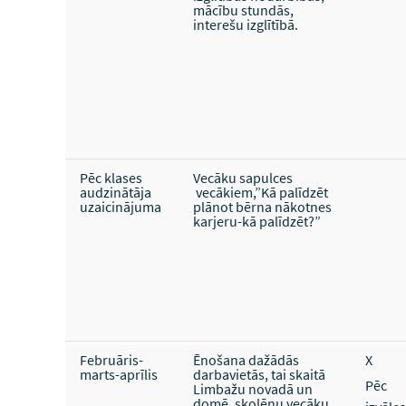
mācību stundās,
interešu izglītībā.
Pēc klases
Vecāku sapulces
audzinātāja
vecākiem,”Kā palīdzēt
uzaicinājuma
plānot bērna nākotnes
karjeru-kā palīdzēt?”
Februāris-
Ēnošana dažādās
X
marts-aprīlis
darbavietās, tai skaitā
Pēc
Limbažu novadā un
domē, skolēnu vecāku