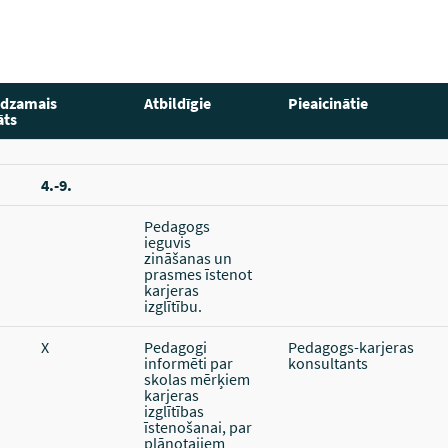
edzamais
Atbildīgie
Pieaicinātie
āts
4.-9.
Pedagogs
ieguvis
zināšanas un
prasmes īstenot
karjeras
izglītību.
X
Pedagogi
Pedagogs-karjeras
informēti par
konsultants
skolas mērķiem
karjeras
izglītības
īstenošanai, par
plānotajiem